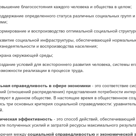
овышение благосостояния каждого человека и общества в целом;
оддержание определенного статуса различных социальных групп 
ими;
ормирование и воспроизводство оптимальной социальной структур
азвитие социальной инфраструктуры, обеспечивающей нормальны
изнедеятельности и воспроизводства населения;
храна окружающей среды;
оздание условий для всестороннего развития человека, системы ег
озможности реализации в процессе труда.
ьная справедливость в сфере экономики
- это соответствие с
ий (отношений распределения) представления потребности интер
твуют в данном обществе. В настоящее время в общественном соз
сь три основных критерия социальной справедливости: уравнител
й.
ическая эффективность
- это способ действий, обеспечивающий
ате полученных усилий и затратой ресурсы максимального результа
оречия между
социальной справедливостью
и
экономической 