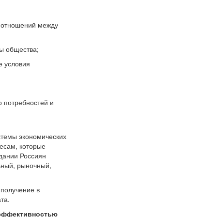
и отношений между
ы общества;
е условия
о потребностей и
истемы экономических
есам, которые
дании Россиян
ьный, рыночный,
 получение в
та.
эффективностью