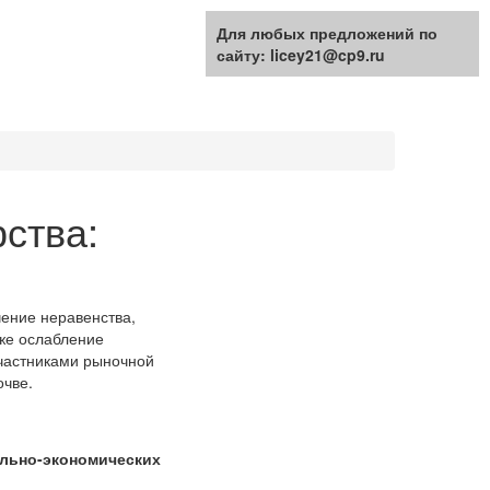
Для любых предложений по
сайту: licey21@cp9.ru
ства:
чение неравенства,
же ослабление
частниками рыночной
чве.
ально-экономических