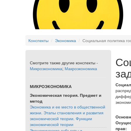
Конспекты
Экономика
Социальная политика го
Со
Смотрите также другие конспекты -
за
Микроэкономика
;
Макроэкономика
Социал
МИКРОЭКОНОМИКА
распред
Экономическая теория. Предмет и
диффере
метод
экономи
Экономика и ее место в общественной
жизни. Этапы становления и развития
Основн
экономической теории. Функции
Осущес
экономической теории
прав:
Экономические субъекты и