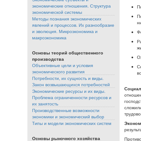
экономические отношения. Структура
П
экономической системы
П
Методы познания экономических
н
явлений и процессов. Их разнообразие
и эволюция. Микроэкономика и
Ф
макроэкономика
Р
ж
Основы теорий общественного
О
производства
Объективные цели и условия
С
экономического развития
в
Потребности, их сущность и виды.
Закон возвышающихся потребностей
Социал
Экономические ресурсы и их виды.
отношен
Проблема ограниченности ресурсов и
господс
их занятость
сложили
Производственные возможности
трудово
экономики и экономический выбор
Эконом
Типы и модели экономических систем
результ
Основы рыночного хозяйства
Против