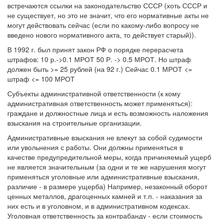
встречаются ссылки на законодательство СССР (хоть СССР и
не существует, но это не значит, что его нормативные акты не
могут действовать сейчас (если по какому-либо вопросу не
введено нового нормативного акта, то действует старый)).
В 1992 г. был принят закон РФ о порядке перерасчета
штрафов: 10 р.->0.1 МРОТ 50 Р. -> 0.5 МРОТ. Но штраф
должен быть >= 25 рублей (на 92 г.) Сейчас 0.1 МРОТ <=
штраф <= 100 МРОТ
Субъекты административной ответственности (к кому
административная ответственность может применяться):
граждане и должностные лица и есть возможность наложения
взыскания на строительные организации.
Административные взыскания не влекут за собой судимости
или увольнения с работы. Они должны применяться в
качестве предупредительной меры, когда причиняемый ущерб
не является значительным (за одни и те же нарушения могут
применяться уголовные или административные взыскания,
различие - в размере ущерба) Например, незаконный оборот
ценных металлов, драгоценных камней и т.п. - наказания за
них есть и в уголовном, и в административном кодексах.
Уголовная ответственность за контрабанду - если стоимость