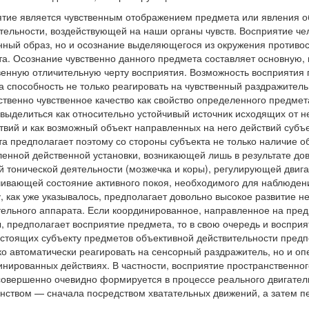
тие является чувственным отображением предмета или явления о
тельности, воздействующей на наши органы чувств. Восприятие че
нный образ, но и осознание выделяющегося из окружения противо
а. Осознание чувственно данного предмета составляет основную,
енную отличительную черту восприятия. Возможность восприятия 
а способность не только реагировать на чувственный раздражитель,
ственно чувственное качество как свойство определенного предмет
выделиться как относительно устойчивый источник исходящих от не
твий и как возможный объект направленных на него действий субъ
а предполагает поэтому со стороны субъекта не только наличие об
енной действенной установки, возникающей лишь в результате до
й тонической деятельности (мозжечка и коры), регулирующей двига
ивающей состояние активного покоя, необходимого для наблюден
, как уже указывалось, предполагает довольно высокое развитие не
тельного аппарата. Если координированное, направленное на пред
, предполагает восприятие предмета, то в свою очередь и восприя
стоящих субъекту предметов объективной действительности предп
ко автоматически реагировать на сенсорный раздражитель, но и о
инированных действиях. В частности, восприятие пространственно
овершенно очевидно формируется в процессе реального двигател
нством — сначала посредством хватательных движений, а затем п