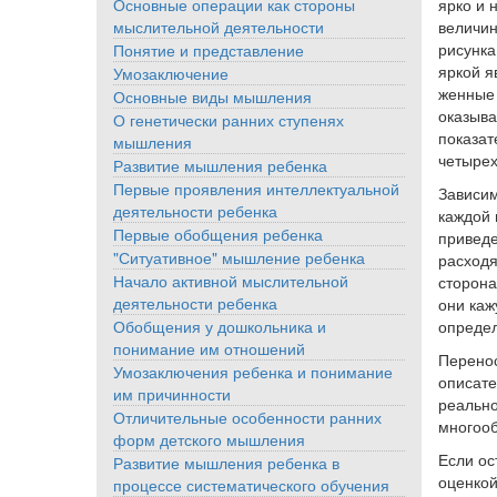
ярко и 
Основные операции как стороны
величин
мыслительной деятельности
рисунка
Понятие и представление
яркой я
Умозаключение
женные 
Основные виды мышления
оказыва
О генетически ранних ступенях
показат
мышления
четырех
Развитие мышления ребенка
Первые проявления интеллектуальной
Зависим
деятельности ребенка
каждой 
Первые обобщения ребенка
приведе
"Ситуативное" мышление ребенка
расходя
Начало активной мыслительной
сторона
деятельности ребенка
они каж
определ
Обобщения у дошкольника и
понимание им отношений
Перенос
Умозаключения ребенка и понимание
описате
им причинности
реально
Отличительные особенности ранних
многооб
форм детского мышления
Если ос
Развитие мышления ребенка в
оценкой
процессе систематического обучения