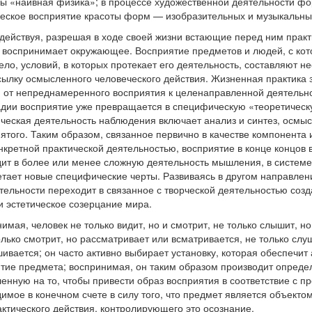
ы «наивная физика»; в процессе художественной деятельности ф
еское восприятие красоты форм — изобразительных и музыкальны
действуя, разрешая в ходе своей жизни встающие перед ним практ
 воспринимает окружающее. Восприятие предметов и людей, с ко
ело, условий, в которых протекает его деятельность, составляют 
ылку осмысленного человеческого действия. Жизненная практика 
 от непреднамеренного восприятия к целенаправленной деятельн
адии восприятие уже превращается в специфическую «теоретическ
ческая деятельность наблюдения включает анализ и синтез, осмы
ятого. Таким образом, связанное первично в качестве компонента и
нкретной практической деятельностью, восприятие в конце концов
ит в более или менее сложную деятельность мышления, в системе
тает новые специфические черты. Развиваясь в другом направлен
тельности переходит в связанное с творческой деятельностью соз
и эстетическое созерцание мира.
имая, человек не только видит, но и смотрит, не только слышит, но
олько смотрит, но рассматривает или всматривается, не только слуш
ивается; он часто активно выбирает установку, которая обеспечит
тие предмета; воспринимая, он таким образом производит опреде
енную на то, чтобы привести образ восприятия в соответствие с п
имое в конечном счете в силу того, что предмет является объектом
актического действия, контролирующего это осознание.