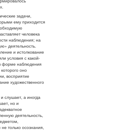
ормировалось
х.
ические задачи,
торыми ему приходится
необходимую
заставляет человека
ости наблюдения; на
ую» деятельность.
сление и истолкование
ли условия с какой-
 в форме наблюдения
 которого оно
ии, восприятие
дание художественного
 и слушает, а иногда
ает, но и
 адекватное
ленную деятельность,
редметом,
 не только осознания,