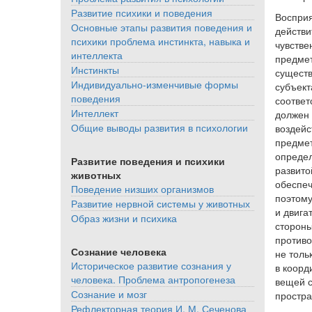
Развитие психики и поведения
Восприя
Основные этапы развития поведения и
действи
психики проблема инстинкта, навыка и
чувстве
интеллекта
предмет
Инстинкты
существ
Индивидуально-изменчивые формы
субъект
поведения
соответ
Интеллект
должен 
Общие выводы развития в психологии
воздейс
предмет
определ
Развитие поведения и психики
развито
животных
обеспеч
Поведение низших организмов
поэтому
Развитие нервной системы у животных
и двига
Образ жизни и психика
стороны
противо
Сознание человека
не толь
Историческое развитие сознания у
в коорд
человека. Проблема антропогенеза
вещей с
Сознание и мозг
простра
Рефлекторная теория И. М. Сеченова