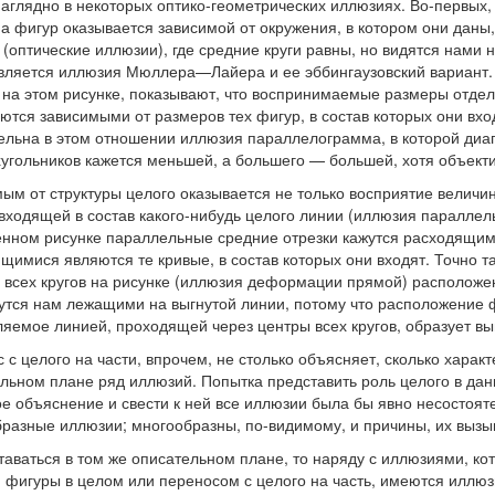
наглядно в некоторых оптико-геометрических иллюзиях. Во-первых
а фигур оказывается зависимой от окружения, в котором они даны, 
 (оптические иллюзии), где средние круги равны, но видятся нами
вляется иллюзия Мюллера—Лайера и ее эббингаузовский вариант.
на этом рисунке, показывают, что воспринимаемые размеры отде
ются зависимыми от размеров тех фигур, в состав которых они вхо
ельна в этом отношении иллюзия параллелограмма, в которой диа
угольников кажется меньшей, а большего — большей, хотя объекти
ым от структуры целого оказывается не только восприятие величи
входящей в состав какого-нибудь целого линии (иллюзия параллел
нном рисунке параллельные средние отрезки кажутся расходящим
щимися являются те кривые, в состав которых они входят. Точно та
 всех кругов на рисунке (иллюзия деформации прямой) расположе
утся нам лежащими на выгнутой линии, потому что расположение 
яемое линией, проходящей через центры всех кругов, образует вы
 с целого на части, впрочем, не столько объясняет, сколько характ
льном плане ряд иллюзий. Попытка представить роль целого в дан
е объяснение и свести к ней все иллюзии была бы явно несостоят
разные иллюзии; многообразны, по-видимому, и причины, их выз
таваться в том же описательном плане, то наряду с иллюзиями, к
 фигуры в целом или переносом с целого на часть, имеются иллюзи