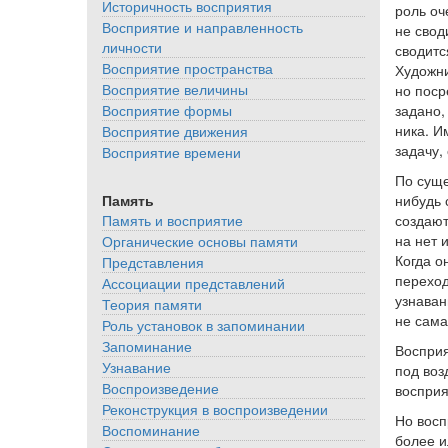
Историчность восприятия
роль оч
Восприятие и направленность
не свод
личности
сводитс
Восприятие пространства
Художни
Восприятие величины
но поср
задано,
Восприятие формы
ника. И
Восприятие движения
задачу,
Восприятие времени
По суще
нибудь 
Память
создают
Память и восприятие
на нет 
Органические основы памяти
Когда о
Представления
переход
Ассоциации представлений
узнаван
Теория памяти
не сама
Роль установок в запоминании
Запоминание
Восприя
Узнавание
под воз
Воспроизведение
восприя
Реконструкция в воспроизведении
Но восп
Воспоминание
более и