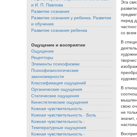
Эта свя
и И. П. Павлова
развити
Развитие сознания
предмет
Развитие сознания у ребенка. Развитие
перед д
и обучение
частнос
Развитие сознания ребенка
со всем
В специ
Ощущение и восприятие
деятель
Ощущение
художни
Рецепторы
творчес
Элементы психофизики
изображ
Психофизиологические
преобра
закономерности
художес
Классификация ощущений
В отнош
Органические ощущения
соотнош
Статические ощущения
мышлени
Кинестетические ощущения
свою оч
Кожная чувствительность
не толь
Кожная чувствительность - Боль
значит,
Кожная чувствительность -
настоящ
Температурные ощущения
Восприя
Кожная чувствительность -