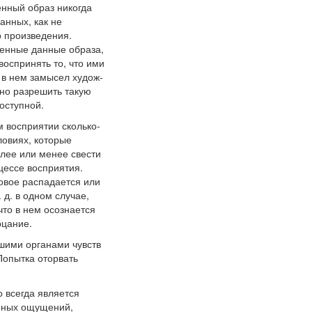
енный образ никогда
анных, как не
о произведения.
венные данные образа,
оспринять то, что ими
в нем замысел худож-
но разрешить такую
оступной.
 восприятии сколько-
ловиях, которые
олее или менее свести
цессе восприятия.
ковое распадается или
д. в одном случае,
что в нем осознается
рцание.
шими органами чувств
Попытка оторвать
 всегда является
рных ощущений,