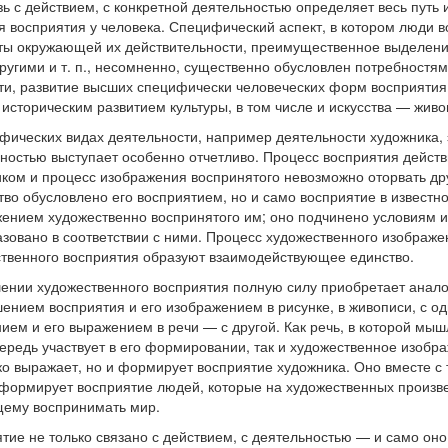
зь с действием, с конкретной деятельностью определяет весь путь 
я восприятия у человека. Специфический аспект, в котором люди 
ы окружающей их действительности, преимущественное выделение
ругими и т. п., несомненно, существенно обусловлен потребностям
ти, развитие высших специфически человеческих форм восприятия
 историческим развитием культуры, в том числе и искусства — живоп
фических видах деятельности, например деятельности художника, э
ностью выступает особенно отчетливо. Процесс восприятия действ
ком и процесс изображения воспринятого невозможно оторвать друг
тво обусловлено его восприятием, но и само восприятие в известн
ением художественно воспринятого им; оно подчинено условиям 
зовано в соответствии с ними. Процесс художественного изображе
твенного восприятия образуют взаимодействующее единство.
ении художественного восприятия полную силу приобретает анал
ением восприятия и его изображением в рисунке, в живописи, с о
ем и его выражением в речи — с другой. Как речь, в которой мы
ередь участвует в его формировании, так и художественное изобр
ко выражает, но и формирует восприятие художника. Оно вместе с 
 формирует восприятие людей, которые на художественных произве
ему воспринимать мир.
тие не только связано с действием, с деятельностью — и само он