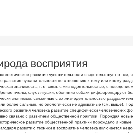
ирода восприятия
огенетическое развитие чувствительности свидетельствует о том,
е развития чувствительности по отношению к тому или иному разд
ческая значимость, т. е. связь с жизнедеятельностью, с поведение
Зрение пчелы, слух лягушки, обоняние собаки дифференцируют бо
чески значимые, связанные с их жизнедеятельностью раздражители
ли более сильные, но биологически не адекватные (см. выше). Под
еского развития человека развитие специфически человеческих ф
вно связано с развитием общественной практики. Порождая новы
историческое развитие общественной практики порождало и новые
агодаря развитию техники в восприятие человека включается нед