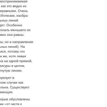
, воспринимаемая
как это видно из
 неравными. Очень
 Иллюзии, изобра-
льных линий
дят. Особенно
гональ меньшего из
вно они равны.
ны, но и направление
ьных линий). На
ися, потому что
к же, хотя левая
на на одной прямой,
фигуры в целом,
гнутую линию.
еризует в
ном случае как
ельна. Существуют
ывающие.
оторые обусловлены
и «от части к