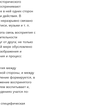
исторического
воспринимают
 в ней одних сторон
и действия. В
 неразрывно связано
иси, музыки и т. п.
та связь восприятия с
ительности
 от друга; не только
ой мере обусловлено
изображения и
ния и процесс
огия между
дной стороны, и между
шление формируется, в
ажение воспринятого
тем воспитывает и,
дениях учатся по-
о специфическая