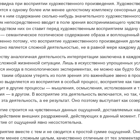
евидна при восприятии художественного произведения. Художеств
ится к одному более или менее целостному комплексу сенсорных д
я к ним содержание сколько-нибудь значительного художественног
к непосредственно вводит в поле зрения воспринимающего чувст
едством них он ставит перед художественным восприятием задачу в
 — семантическое поэтическое содержание образа и воплощенный 
менно потому, что восприятие художественного произведения долж
 оно является сложной деятельностью, не в равной мере каждому д
ству аналогичная деятельность интерпретации заключена в каждом
сложной жизненной ситуации. Лишь в искусственно упрощенных ус
ся иногда в психологических экспериментах, ее можно как будто б
и таким образом утерять из поля зрения это важнейшее звено в про
но выделяется из восприятия в особый процесс, восприятие как та
ит в другие процессы — мышления, осмысления, истолкования и т. 
ия — в другом. В восприятие эта деятельность включается, но так, 
 эта деятельность, а ее результат. Оно поэтому выступает как созе
тие строится на чувственных данных ощущений, доставляемых на
действием внешних раздражений, действующих в данный момент. 
тие от ощущений явно несостоятельна.
риятие вместе с тем и не сводится к простой сумме ощущений. Оно
ли менее сложным целым, качественно отличным от тех элемента