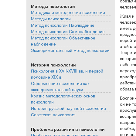
обезьян
Методы психологии
человеч
Методика и методология психологии
Живя и 
Методы психологии
человек
Метод психологии Наблюдение
иметь д
Метод психологии Самонаблюдение
предпос
Метод психологии Объективное
перейти
наблюдение
этой ст
Экспериментальный метод психологии
Теорети
восприн
либо ко
История психологии
переход
Психология в XVII-XVIII вв. и первой
приобре
половине XIX в.
действи
Оформление психологии как
образа 
экспериментальной науки
Кризис методологических основ
Восприн
психологии
он не т
История русской научной психологии
прислуш
Советская психология
восприя
направл
необход
Проблема развития в психологии
но и пр
Проблема развития в психологии