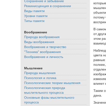
Сохранение и забывание
которые
Реминисценция в сохранении
мышлени
Виды памяти
объекти
Уровни памяти
потому 
Типы памяти
воспри
В самом
Воображение
от друг
Природа воображения
этом ра
Виды воображения
взаимод
Воображение и творчество
Наблюде
"Техника" воображения
цвета н
Воображение и личность
равные 
полнее,
Мышление
отдален
Природа мышления
изображ
Психология и логика
изменяе
Психологические теории мышления
влияет 
Психологическая природа
Таким о
мыслительного процесса
дана.
Основные фазы мыслительного
процесса
Значени