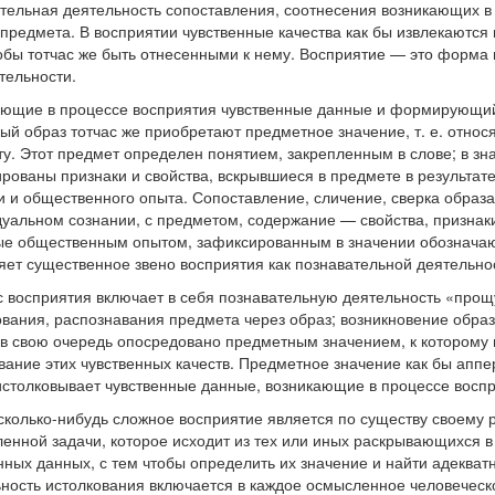
тельная деятельность сопоставления, соотнесения возникающих в
 предмета. В восприятии чувственные качества как бы извлекаются
тобы тотчас же быть отнесенными к нему. Восприятие — это форма
тельности.
ющие в процессе восприятия чувственные данные и формирующий
ый образ тотчас же приобретают предметное значение, т. е. относ
у. Этот предмет определен понятием, закрепленным в слове; в зн
рованы признаки и свойства, вскрывшиеся в предмете в результат
и и общественного опыта. Сопоставление, сличение, сверка образа
уальном сознании, с предметом, содержание — свойства, признаки
е общественным опытом, зафиксированным в значении обозначаю
яет существенное звено восприятия как познавательной деятельно
 восприятия включает в себя познавательную деятельность «про
вания, распознавания предмета через образ; возникновение образ
 в свою очередь опосредовано предметным значением, к которому
вание этих чувственных качеств. Предметное значение как бы аппе
истолковывает чувственные данные, возникающие в процессе воспр
сколько-нибудь сложное восприятие является по существу своему
енной задачи, которое исходит из тех или иных раскрывающихся в
нных данных, с тем чтобы определить их значение и найти адеква
ность истолкования включается в каждое осмысленное человеческ