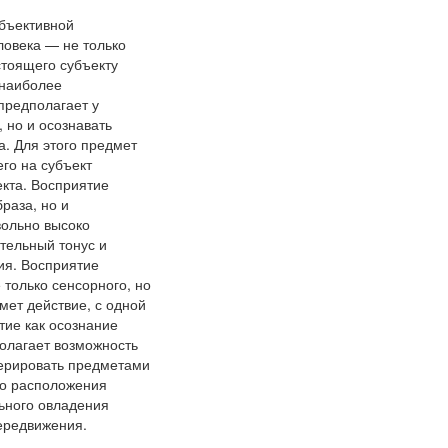
бъективной
ловека — не только
стоящего субъекту
 наиболее
предполагает у
 но и осознавать
а. Для этого предмет
го на субъект
екта. Восприятие
раза, но и
вольно высоко
тельный тонус и
ия. Восприятие
 только сенсорного, но
мет действие, с одной
тие как осознание
олагает возможность
перировать предметами
го расположения
ьного овладения
ередвижения.