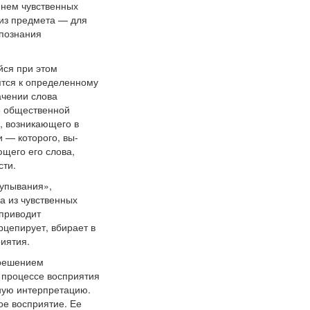
 нем чувственных
 из предмета — для
 познания
ся при этом
ятся к определенному
ачении слова
е общественной
, возникающего в
 — которого, вы-
щего его слова,
сти.
щупывания»,
а из чувственных
 приводит
рцепирует, вбирает в
иятия.
 решением
 процессе восприятия
тную интерпретацию.
ое восприятие. Ее