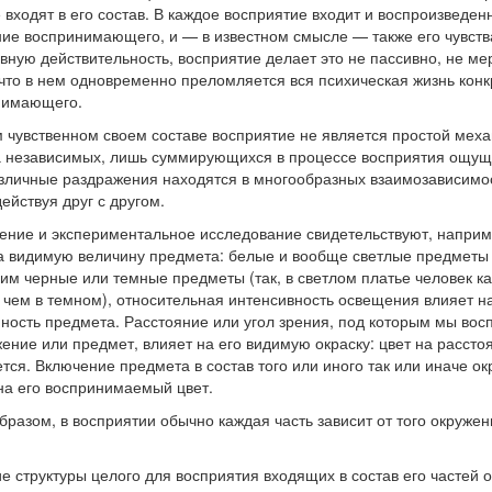
 входят в его состав. В каждое восприятие входит и воспроизведе
е воспринимающего, и — в известном смысле — также его чувств
вную действительность, восприятие делает это не пассивно, не ме
что в нем одновременно преломляется вся психическая жизнь конк
нимающего.
 чувственном своем составе восприятие не является простой меха
а независимых, лишь суммирующихся в процессе восприятия ощуще
зличные раздражения находятся в многообразных взаимозависимос
ействуя друг с другом.
ние и экспериментальное исследование свидетельствуют, наприме
а видимую величину предмета: белые и вообще светлые предметы 
им черные или темные предметы (так, в светлом платье человек ка
 чем в темном), относительная интенсивность освещения влияет 
ность предмета. Расстояние или угол зрения, под которым мы во
ение или предмет, влияет на его видимую окраску: цвет на расст
тся. Включение предмета в состав того или иного так или иначе о
на его воспринимаемый цвет.
бразом, в восприятии обычно каждая часть зависит от того окружен
е структуры целого для восприятия входящих в состав его частей 