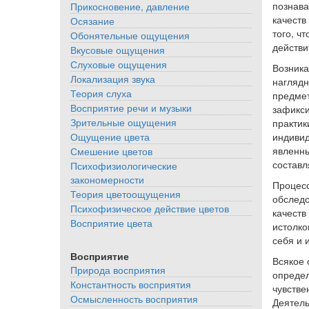
познава
Прикосновение, давление
качеств
Осязание
того, ч
Обонятельные ощущения
действи
Вкусовые ощущения
Слуховые ощущения
Возника
Локализация звука
наглядн
Теория слуха
предмет
Восприятие речи и музыки
зафикси
Зрительные ощущения
практик
индивид
Ощущение цвета
явленны
Смешение цветов
составл
Психофизиологические
закономерности
Процесс
Теория цветоощущения
обследо
Психофизическое действие цветов
качеств
Восприятие цвета
истолко
себя и 
Восприятие
Всякое 
Природа восприятия
определ
Константность восприятия
чувстве
Осмысленность восприятия
Деятель