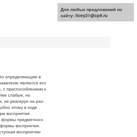
Для любых предложений по
сайту: licey21@cp9.ru
 что определяющим в
ражителю является его
м, с приспособлением к
лее слабые, но
, не реагируя на раз-
обно этому в ходе
орм восприятия
е формы предметного
 формы восприятия.
оступная восприятию