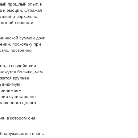
нный прошлый опыт, и
а и эмоции. Отражая
ртвенно-зеркально,
ретной личности
нической суммой друг
ний, поскольку при
тях, постоянно
р, о воздействии
кажутся больше, чем
жется крупнее,
на видимую
спринимаем
оянии существенно
крашенного целого
ия, в котором она
обнаруживается очень