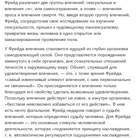
Фрейд различает две группы влечений: сексуальные и
влечения «я», или самосохранения, а позже — влечения
эроса и влечения смерти. Но, введя вторую группу влечений,
Фрейд, сосредоточив свое исследование на изучении
сексуальности, пришел к чудовищному пансексуализму,
превратив жизнь человека в одно открытое или
замаскированное проявление пола.
У Фрейда влечение становится идущей из глубин организма
самодовлеющей силой. Оно представляется порождением
замкнутого в себе организма, вне сознательных отношений
личности к окружающему миру. Объект, служащий для
удовлетворения влечения, — это, с точки зрения Фрейда,
«самый изменчивый элемент влечения, с ним первоначально
не связанный». Он присоединяется к влечению только
благодаря его свойству сделать возможным удовлетворение.
Поскольку влечение действует не извне, а изнутри организма,
«бегством невозможно избавиться от его действия». В нем
есть нечто фатальное. Фрейд недаром говорит о судьбе
влечений, которые определяют судьбу человека. Для Фрейда
влечения — это основные стимулы человеческой
деятельности, которая «подчиняется принципу наслаждения,
т. е. автоматически регулируется ощущениями наслаждения,