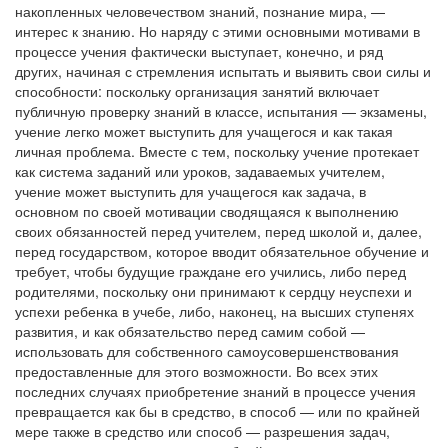
накопленных человечеством знаний, познание мира, —
интерес к знанию. Но наряду с этими основными мотивами в
процессе учения фактически выступает, конечно, и ряд
других, начиная с стремления испытать и выявить свои силы и
способности: поскольку организация занятий включает
публичную проверку знаний в классе, испытания — экзамены,
учение легко может выступить для учащегося и как такая
личная проблема. Вместе с тем, поскольку учение протекает
как система заданий или уроков, задаваемых учителем,
учение может выступить для учащегося как задача, в
основном по своей мотивации сводящаяся к выполнению
своих обязанностей перед учителем, перед школой и, далее,
перед государством, которое вводит обязательное обучение и
требует, чтобы будущие граждане его учились, либо перед
родителями, поскольку они принимают к сердцу неуспехи и
успехи ребенка в учебе, либо, наконец, на высших ступенях
развития, и как обязательство перед самим собой —
использовать для собственного самоусовершенствования
предоставленные для этого возможности. Во всех этих
последних случаях приобретение знаний в процессе учения
превращается как бы в средство, в способ — или по крайней
мере также в средство или способ — разрешения задач,