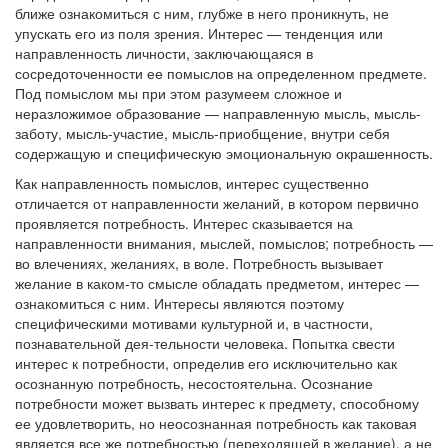
ближе ознакомиться с ним, глубже в него проникнуть, не
упускать его из поля зрения. Интерес — тенденция или
направленность личности, заключающаяся в
сосредоточенности ее помыслов на определенном предмете.
Под помыслом мы при этом разумеем сложное и
неразложимое образование — направленную мысль, мысль-
заботу, мысль-участие, мысль-приобщение, внутри себя
содержащую и специфическую эмоциональную окрашенность.
Как направленность помыслов, интерес существенно
отличается от направленности желаний, в котором первично
проявляется потребность. Интерес сказывается на
направленности внимания, мыслей, помыслов; потребность —
во влечениях, желаниях, в воле. Потребность вызывает
желание в каком-то смысле обладать предметом, интерес —
ознакомиться с ним. Интересы являются поэтому
специфическими мотивами культурной и, в частности,
познавательной дея-тельности человека. Попытка свести
интерес к потребности, определив его исключительно как
осознанную потребность, несостоятельна. Осознание
потребности может вызвать интерес к предмету, способному
ее удовлетворить, но неосознанная потребность как таковая
является все же потребностью (переходящей в желание), а не