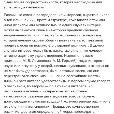
с тем той ее сосредоточенности, которая необходима для
успешной деятельности.
Различные охват и распределение интересов, выражающиеся
в той или иной их широте и структуре, сочетаются с той или
иной их силой или активностью. В одних случаях интерес
может выражаться лишь в некоторой предпочтительной
направленности, или повернутости, личности, вследствие
которой человек скорее обратит внимание на тот или иной
предмет, если он помимо его стараний возникает. В других
случаях интерес может быть настолько силен, что человек
активно ищет ему удовлетворения. Известно немало
примеров (М. В. Ломоносов, А. М. Горький), когда интерес к
науке или искусству у людей, живших в условиях, в которых он
не мог быть удовлетворен, был настолько велик, что они
перестраивали свою жизнь и шли на величайшие жертвы,
лишь бы этот интерес удовлетворить. В первом случае говорят
о пассивном, во втором — об активном интересе; но
пассивный и активный интересы — это не столько
качественное различие двух видов интересов, сколько
допускающие множество градаций количественные различия в
их силе или интенсивности. Правда, это количественное
различие, достигая определенной меры, переходит в