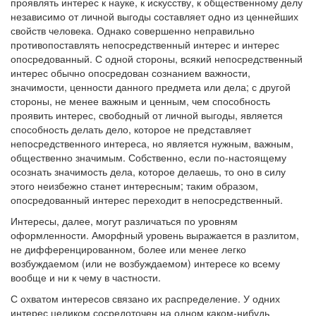
проявлять интерес к науке, к искусству, к общественному делу
независимо от личной выгоды составляет одно из ценнейших
свойств человека. Однако совершенно неправильно
противопоставлять непосредственный интерес и интерес
опосредованный. С одной стороны, всякий непосредственный
интерес обычно опосредован сознанием важности,
значимости, ценности данного предмета или дела; с другой
стороны, не менее важным и ценным, чем способность
проявить интерес, свободный от личной выгоды, является
способность делать дело, которое не представляет
непосредственного интереса, но является нужным, важным,
общественно значимым. Собственно, если по-настоящему
осознать значимость дела, которое делаешь, то оно в силу
этого неизбежно станет интересным; таким образом,
опосредованный интерес переходит в непосредственный.
Интересы, далее, могут различаться по уровням
оформленности. Аморфный уровень выражается в разлитом,
не дифференцированном, более или менее легко
возбуждаемом (или не возбуждаемом) интересе ко всему
вообще и ни к чему в частности.
С охватом интересов связано их распределение. У одних
интерес целиком сосредоточен на одном каком-нибудь