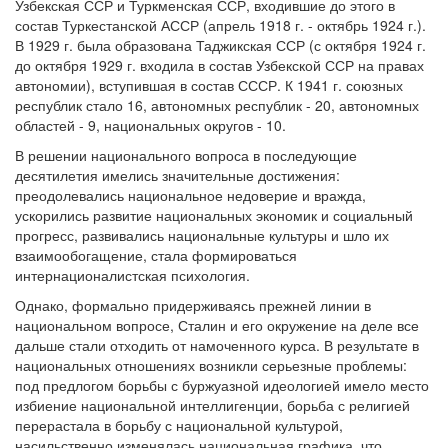
Узбекская ССР и Туркменская ССР, входившие до этого в
состав Туркестанской АССР (апрель 1918 г. - октябрь 1924 г.).
В 1929 г. была образована Таджикская ССР (с октября 1924 г.
до октября 1929 г. входила в состав Узбекской ССР на правах
автономии), вступившая в состав СССР. К 1941 г. союзных
республик стало 16, автономных республик - 20, автономных
областей - 9, национальных округов - 10.
В решении национального вопроса в последующие
десятилетия имелись значительные достижения:
преодолевались национальное недоверие и вражда,
ускорились развитие национальных экономик и социальный
прогресс, развивались национальные культуры и шло их
взаимообогащение, стала формироваться
интернационалистская психология.
Однако, формально придерживаясь прежней линии в
национальном вопросе, Сталин и его окружение на деле все
дальше стали отходить от намоченного курса. В результате в
национальных отношениях возникли серьезные проблемы:
под предлогом борьбы с буржуазной идеологией имело место
избиение национальной интеллигенции, борьба с религией
перерастала в борьбу с национальной культурой,
насильственно изменялась национальная графика, что