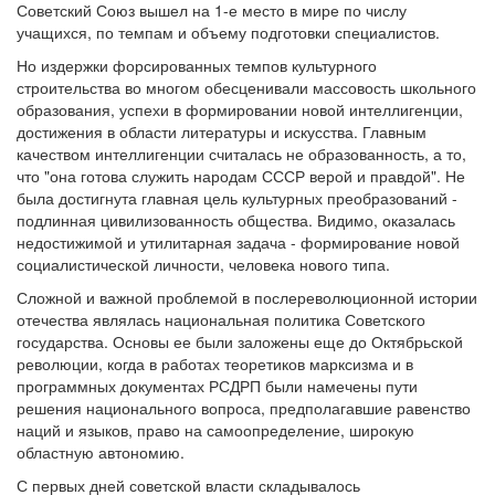
Советский Союз вышел на 1-е место в мире по числу
учащихся, по темпам и объему подготовки специалистов.
Но издержки форсированных темпов культурного
строительства во многом обесценивали массовость школьного
образования, успехи в формировании новой интеллигенции,
достижения в области литературы и искусства. Главным
качеством интеллигенции считалась не образованность, а то,
что "она готова служить народам СССР верой и правдой". Не
была достигнута главная цель культурных преобразований -
подлинная цивилизованность общества. Видимо, оказалась
недостижимой и утилитарная задача - формирование новой
социалистической личности, человека нового типа.
Сложной и важной проблемой в послереволюционной истории
отечества являлась национальная политика Советского
государства. Основы ее были заложены еще до Октябрьской
революции, когда в работах теоретиков марксизма и в
программных документах РСДРП были намечены пути
решения национального вопроса, предполагавшие равенство
наций и языков, право на самоопределение, широкую
областную автономию.
С первых дней советской власти складывалось