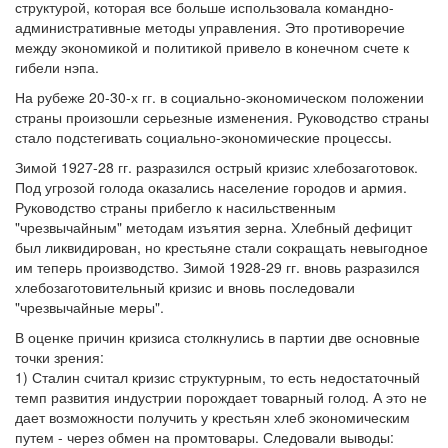
структурой, которая все больше использовала командно-
административные методы управления. Это противоречие
между экономикой и политикой привело в конечном счете к
гибели нэпа.
На рубеже 20-30-х гг. в социально-экономическом положении
страны произошли серьезные изменения. Руководство страны
стало подстегивать социально-экономические процессы.
Зимой 1927-28 гг. разразился острый кризис хлебозаготовок.
Под угрозой голода оказались население городов и армия.
Руководство страны прибегло к насильственным
"чрезвычайным" методам изъятия зерна. Хлебный дефицит
был ликвидирован, но крестьяне стали сокращать невыгодное
им теперь производство. Зимой 1928-29 гг. вновь разразился
хлебозаготовительный кризис и вновь последовали
"чрезвычайные меры".
В оценке причин кризиса столкнулись в партии две основные
точки зрения:
1) Сталин считал кризис структурным, то есть недостаточный
темп развития индустрии порождает товарный голод. А это не
дает возможности получить у крестьян хлеб экономическим
путем - через обмен на промтовары. Следовали выводы: