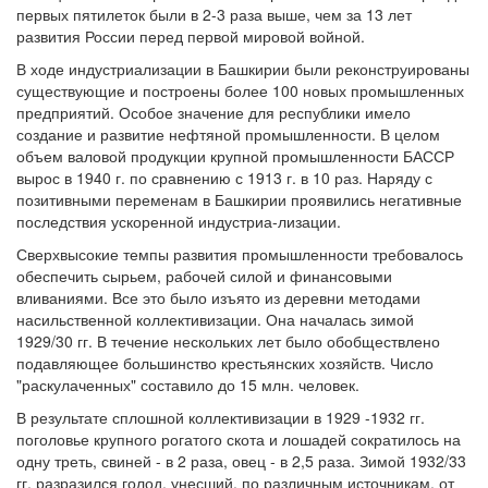
первых пятилеток были в 2-3 раза выше, чем за 13 лет
развития России перед первой мировой войной.
В ходе индустриализации в Башкирии были реконструированы
существующие и построены более 100 новых промышленных
предприятий. Особое значение для республики имело
создание и развитие нефтяной промышленности. В целом
объем валовой продукции крупной промышленности БАССР
вырос в 1940 г. по сравнению с 1913 г. в 10 раз. Наряду с
позитивными переменам в Башкирии проявились негативные
последствия ускоренной индустриа-лизации.
Сверхвысокие темпы развития промышленности требовалось
обеспечить сырьем, рабочей силой и финансовыми
вливаниями. Все это было изъято из деревни методами
насильственной коллективизации. Она началась зимой
1929/30 гг. В течение нескольких лет было обобществлено
подавляющее большинство крестьянских хозяйств. Число
"раскулаченных" составило до 15 млн. человек.
В результате сплошной коллективизации в 1929 -1932 гг.
поголовье крупного рогатого скота и лошадей сократилось на
одну треть, свиней - в 2 раза, овец - в 2,5 раза. Зимой 1932/33
гг. разразился голод, унесший, по различным источникам, от