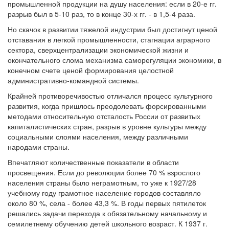
промышленной продукции на душу населения: если в 20-е гг.
разрыв был в 5-10 раз, то в конце 30-х гг. - в 1,5-4 раза.
Но скачок в развитии тяжелой индустрии был достигнут ценой
отставания в легкой промышленности, стагнации аграрного
сектора, сверхцентрализации экономической жизни и
окончательного слома механизма саморегуляции экономики, в
конечном счете ценой формирования целостной
административно-командной системы.
Крайней противоречивостью отличался процесс культурного
развития, когда пришлось преодолевать форсированными
методами относительную отсталость России от развитых
капиталистических стран, разрыв в уровне культуры между
социальными слоями населения, между различными
народами страны.
Впечатляют количественные показатели в области
просвещения. Если до революции более 70 % взрослого
населения страны было неграмотным, то уже к 1927/28
учебному году грамотное население городов составляло
около 80 %, села - более 43,3 %. В годы первых пятилеток
решались задачи перехода к обязательному начальному и
семилетнему обучению детей школьного возраст. К 1937 г.