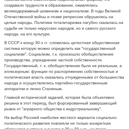
создавало трудности в образовании, оживлялись
великодержавный шовинизм и национализм. В годы Великой
Отечественной войны и позже репрессии обрушились на
целые народы. Политика тоталитаризма пагубно сказалась на
судьбе не только нерусских народов, но и самого русского
народа, на его культуре.
В СССР к концу 30-х гг. сложилась целостная общественная
система которую можно определить как "государственный
социализм". Социализм, т.к. произошло обобществление
производства, упразднение частной собственности.
Государственный, т. к. обобществление было не реальным, а
иллюзорным: функции по распоряжению собственностью и
политическая власть оказались отчужденными от большинства
народа и осуществлялись партийно-государственным
аппаратом и лично Сталиным.
Главной исторической задачей, которая была объективно
решена в этот период, был форсированный завершающий
рывок от "аграрного общества к индустриальному".
На выбор Россией наиболее жесткого варианта социально-
политического развития повлияли не только конкретная
обстановка в стране и в мире в 20-х-30-х гг., но также