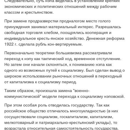
Следовательно, суть нэпа виделась в установлении крепких
экономических и политических отношений между рабочим
классом и крестьянством.
При замене продразверстки продналогом место голого
принуждения занимал материальный интерес. Разрешалась
свободная торговля хлебом, поощрялись кооперация и
индивидуальное кресть-янское хозяйство. Денежная реформа
1922 г. сделала рубль кон-вертируемым.
Первоначально теоретики большевизма рассматривали
переход к нэпу как тактический ход, временное отступление.
Но затем они начали склоняться, к пониманию нэпа как
одного из возможных путей к социализму. Был сделан вывод о
широком использовании рыночных отношений в переходный
от капитализма к социализму период.
Таким образом, произошла замена "военно-
коммунистической" модели перехода к социализму нэповской.
При этом особая роль отводилась государству. Так как
российское общество отличалось многоукладностью (в них
сосуществовали социализм, госкапитализм, капитализм,
мелкотоварный и патриархально-крестьянский уклады), то
возрастала относительная самостоятельность государства.