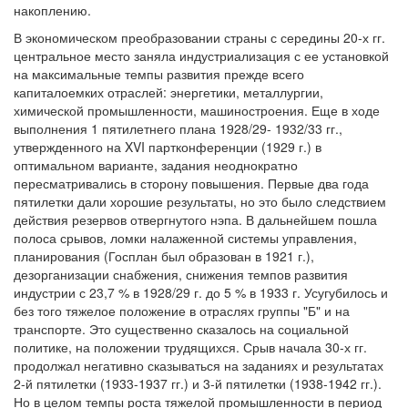
накоплению.
В экономическом преобразовании страны с середины 20-х гг.
центральное место заняла индустриализация с ее установкой
на максимальные темпы развития прежде всего
капиталоемких отраслей: энергетики, металлургии,
химической промышленности, машиностроения. Еще в ходе
выполнения 1 пятилетнего плана 1928/29- 1932/33 гг.,
утвержденного на XVI партконференции (1929 г.) в
оптимальном варианте, задания неоднократно
пересматривались в сторону повышения. Первые два года
пятилетки дали хорошие результаты, но это было следствием
действия резервов отвергнутого нэпа. В дальнейшем пошла
полоса срывов, ломки налаженной системы управления,
планирования (Госплан был образован в 1921 г.),
дезорганизации снабжения, снижения темпов развития
индустрии с 23,7 % в 1928/29 г. до 5 % в 1933 г. Усугубилось и
без того тяжелое положение в отраслях группы "Б" и на
транспорте. Это существенно сказалось на социальной
политике, на положении трудящихся. Срыв начала 30-х гг.
продолжал негативно сказываться на заданиях и результатах
2-й пятилетки (1933-1937 гг.) и 3-й пятилетки (1938-1942 гг.).
Но в целом темпы роста тяжелой промышленности в период