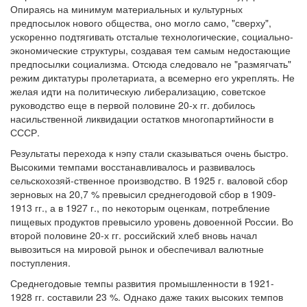
Опираясь на минимум материальных и культурных
предпосылок нового общества, оно могло само, "сверху",
ускоренно подтягивать отсталые технологические, социально-
экономические структуры, создавая тем самым недостающие
предпосылки социализма. Отсюда следовало не "размягчать"
режим диктатуры пролетариата, а всемерно его укреплять. Не
желая идти на политическую либерализацию, советское
руководство еще в первой половине 20-х гг. добилось
насильственной ликвидации остатков многопартийности в
СССР.
Результаты перехода к нэпу стали сказываться очень быстро.
Высокими темпами восстанавливалось и развивалось
сельскохозяй-ственное производство. В 1925 г. валовой сбор
зерновых на 20,7 % превысил среднегодовой сбор в 1909-
1913 гг., а в 1927 г., по некоторым оценкам, потребление
пищевых продуктов превысило уровень довоенной России. Во
второй половине 20-х гг. российский хлеб вновь начал
вывозиться на мировой рынок и обеспечивал валютные
поступления.
Среднегодовые темпы развития промышленности в 1921-
1928 гг. составили 23 %. Однако даже таких высоких темпов