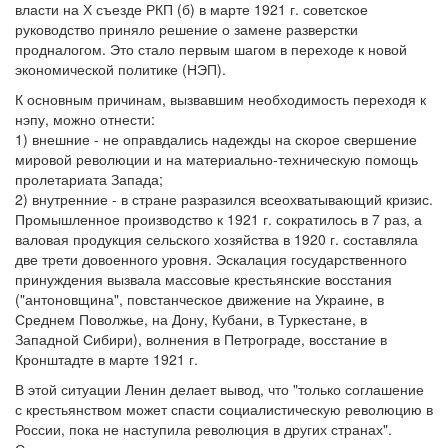
власти на Х съезде РКП (б) в марте 1921 г. советское
руководство приняло решение о замене разверстки
продналогом. Это стало первым шагом в переходе к новой
экономической политике (НЭП).
К основным причинам, вызвавшим необходимость переходя к
нэпу, можно отнести:
1) внешние - не оправдались надежды на скорое свершение
мировой революции и на материально-техническую помощь
пролетариата Запада;
2) внутренние - в стране разразился всеохватывающий кризис.
Промышленное производство к 1921 г. сократилось в 7 раз, а
валовая продукция сельского хозяйства в 1920 г. составляла
две трети довоенного уровня. Эскалация государственного
принуждения вызвала массовые крестьянские восстания
("антоновщина", повстанческое движение на Украине, в
Среднем Поволжье, на Дону, Кубани, в Туркестане, в
Западной Сибири), волнения в Петрограде, восстание в
Кронштадте в марте 1921 г.
В этой ситуации Ленин делает вывод, что "только соглашение
с крестьянством может спасти социалистическую революцию в
России, пока не наступила революция в других странах".