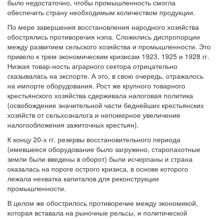
было недостаточно, чтобы промышленность смогла
обеспечить страну необходимым количеством продукции.
По мере завершения восстановления народного хозяйства
обострялись противоречия нэпа. Сложились диспропорции
между развитием сельского хозяйства и промышленности. Это
привело к трем экономическим кризисам 1923, 1925 и 1928 гг.
Низкая товар-ность аграрного сектора отрицательно
сказывалась на экспорте. А это, в свою очередь, отражалось
на импорте оборудования. Рост же крупного товарного
крестьянского хозяйства сдерживала налоговая политика
(освобождение значительной части беднейших крестьянских
хозяйств от сельхозналога и непомерное увеличение
налогообложения зажиточных крестьян).
К концу 20-х гг. резервы восстановительного периода
(имевшееся оборудование было загружено, старопахотные
земли были введены в оборот) были исчерпаны и страна
оказалась на пороге острого кризиса, в основе которого
лежала нехватка капиталов для реконструкции
промышленности.
В целом же обострилось противоречие между экономикой,
которая вставала на рыночные рельсы, и политической