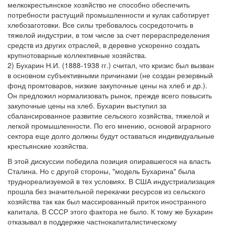
мелкокрестьянское хозяйство не способно обеспечить
потребности растущий промышленности и кулак саботирует
хлебозаготовки. Все силы требовалось сосредоточить в
тяжелой индустрии, в том числе за счет перераспределения
средств из других отраслей, в деревне ускоренно создать
крупнотоварные коллективные хозяйства.
2) Бухарин Н.И. (1888-1938 гг.) считал, что кризис был вызван
в основном субъективными причинами (не создан резервный
фонд промтоваров, низкие закупочные цены на хлеб и др.).
Он предложил нормализовать рынок, прежде всего повысить
закупочные цены на хлеб. Бухарин выступил за
сбалансированное развитие сельского хозяйства, тяжелой и
легкой промышленности. По его мнению, основой аграрного
сектора еще долго должны будут оставаться индивидуальные
крестьянские хозяйства.
В этой дискуссии победила позиция опиравшегося на власть
Сталина. Но с другой стороны, "модель Бухарина" была
труднореализуемой в тех условиях. В США индустриализация
прошла без значительной перекачки ресурсов из сельского
хозяйства так как был массированный приток иностранного
капитала. В СССР этого фактора не было. К тому же Бухарин
отказывал в поддержке частнокапиталистическому