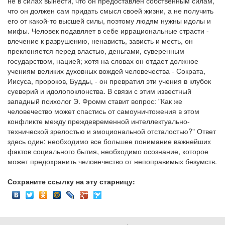
не в силах вынести, что он предоставлен собственным силам,
что он должен сам придать смысл своей жизни, а не получить
его от какой-то высшей силы, поэтому людям нужны идолы и
мифы. Человек подавляет в себе иррациональные страсти -
влечение к разрушению, ненависть, зависть и месть, он
преклоняется перед властью, деньгами, суверенным
государством, нацией; хотя на словах он отдает должное
учениям великих духовных вождей человечества - Сократа,
Иисуса, пророков, Будды, - он превратил эти учения в клубок
суеверий и идолопоклонства. В связи с этим известный
западный психолог Э. Фромм ставит вопрос: "Как же
человечество может спастись от самоуничтожения в этом
конфликте между преждевременной интеллектуально-
технической зрелостью и эмоциональной отсталостью?" Ответ
здесь один: необходимо все большее понимание важнейших
фактов социального бытия, необходимо осознание, которое
может предохранить человечество от непоправимых безумств.
Сохраните ссылку на эту старницу: